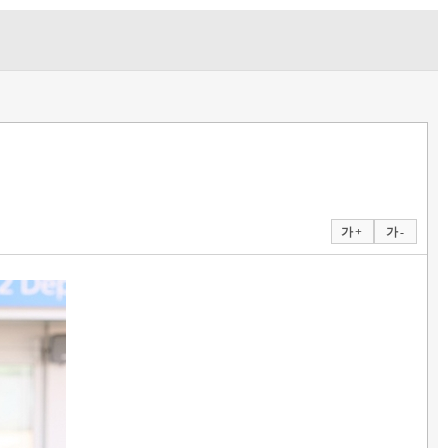
가 +
가 -