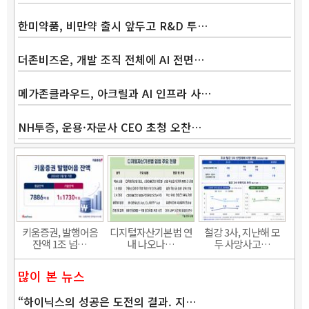
한미약품, 비만약 출시 앞두고 R&D 투…
더존비즈온, 개발 조직 전체에 AI 전면…
메가존클라우드, 아크릴과 AI 인프라 사…
NH투증, 운용·자문사 CEO 초청 오찬…
Band
키움증권, 발행어음
디지털자산기본법 연
철강 3사, 지난해 모
잔액 1조 넘…
내 나오나…
두 사망사고…
많이 본 뉴스
“하이닉스의 성공은 도전의 결과. 지…