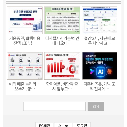
키움증권, 발행어음
디지털자산기본법 연
철강 3사, 지난해 모
잔액 1조 넘…
내 나오나…
두 사망사고…
해외 매출 늘려라…
한미약품, 비만약 출
더존비즈온, 개발 조
오뚜기, 생…
시 앞두고…
직 전체에…
검색