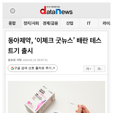
종합
정치/사회
경제/금융
산업
IT
라이
동아제약, ‘이체크 굿뉴스’ 배란 테스
트기 출시
성수아 기자
2026.02.25 09:47:32
구글 검색 선호 출처로 추가
가 +
가 -