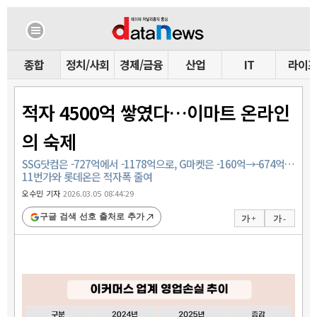
종합
정치/사회
경제/금융
산업
IT
라이
적자 4500억 쌓였다…이마트 온라인
의 숙제
SSG닷컴은 -727억에서 -1178억으로, G마켓은 -160억→-674억…
11번가와 롯데온은 적자폭 줄여
오수민 기자
2026.03.05 08:44:29
구글 검색 선호 출처로 추가
가 +
가 -