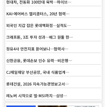
현대차, 전동화 100만대 육박…하이브…
KAI·에어버스 헬리콥터스, 20년 협력…
외국인 지갑 잡은 롯데백화점…실적도…
크래프톤, 3조 투자 성과…배그 원툴 한…
정유4사 안전지표 뜯어보니…협력사…
신한금융, 롯데손보 인수 유력…비은행…
CJ제일제당 부산공장, 국내 식품업계…
롯데건설, 2026 지속가능경영보고서…
레노버 시작으로 델·MSI까지…삼성…