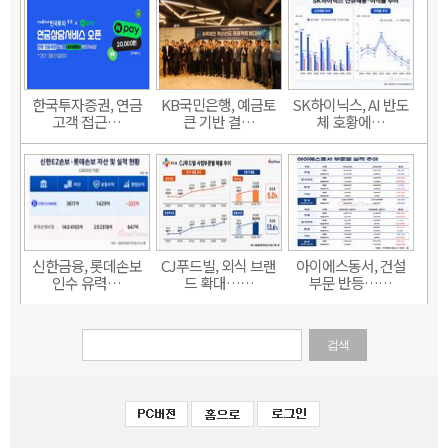
한국투자증권, 연금
KB국민은행, 예금토
SK하이닉스, AI 반도
고객 접근…
큰 기반 결…
체 호황에…
신한금융, 롯데손보
CJ푸드빌, 외식 브랜
아이에스동서, 건설
인수 유력…
드 확대……
부문 반등……
검색