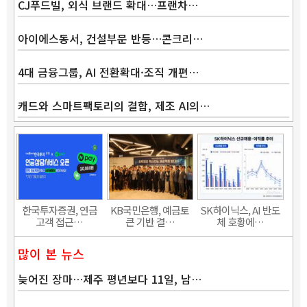
CJ푸드빌, 외식 브랜드 확대…프랜차…
아이에스동서, 건설부문 반등…콘크리…
4대 금융그룹, AI 전환확대·조직 개편…
캐드와 스마트팩토리의 결합, 제조 AI의…
Band
한국투자증권, 연금
KB국민은행, 예금토
SK하이닉스, AI 반도
고객 접근…
큰 기반 결…
체 호황에…
많이 본 뉴스
늦어진 장마…제주 평년보다 11일, 남…