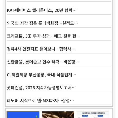
KAI·에어버스 헬리콥터스, 20년 협력…
외국인 지갑 잡은 롯데백화점…실적도…
크래프톤, 3조 투자 성과…배그 원툴 한…
정유4사 안전지표 뜯어보니…협력사…
신한금융, 롯데손보 인수 유력…비은행…
CJ제일제당 부산공장, 국내 식품업계…
롯데건설, 2026 지속가능경영보고서…
레노버 시작으로 델·MSI까지…삼성…