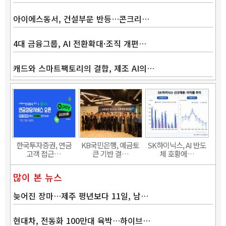
아이에스동서, 건설부문 반등…콘크리…
4대 금융그룹, AI 전환확대·조직 개편…
캐드와 스마트팩토리의 결합, 제조 AI의…
Band
한국투자증권, 연금
KB국민은행, 예금토
SK하이닉스, AI 반도
고객 접근…
큰 기반 결…
체 호황에…
많이 본 뉴스
늦어진 장마…제주 평년보다 11일, 남…
현대차, 전동화 100만대 육박…하이브…