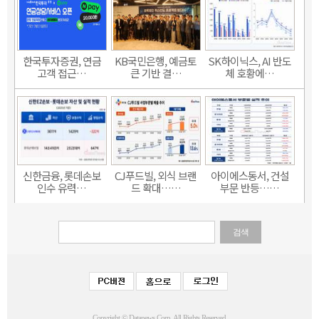
한국투자증권, 연금
KB국민은행, 예금토
SK하이닉스, AI 반도
고객 접근…
큰 기반 결…
체 호황에…
신한금융, 롯데손보
CJ푸드빌, 외식 브랜
아이에스동서, 건설
인수 유력…
드 확대……
부문 반등……
검색
Copyright © Datanews Corp. All Rights Reserved.