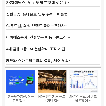
SK하이닉스, AI 반도체 호황에 젊은 인…
신한금융, 롯데손보 인수 유력…비은행…
CJ푸드빌, 외식 브랜드 확대…프랜차…
아이에스동서, 건설부문 반등…콘크리…
4대 금융그룹, AI 전환확대·조직 개편…
캐드와 스마트팩토리의 결합, 제조 AI의…
Band
한국투자증권, 연금
KB국민은행, 예금토
SK하이닉스, AI 반도
고객 접근…
큰 기반 결…
체 호황에…