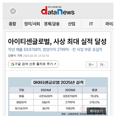
종합
정치/사회
경제/금융
산업
IT
라이
아이티센글로벌, 사상 최대 실적 달성
작년 매출 8조8708억. 영업이익 2799억…전 사업 부문 호실적
강동식 기자
2026.03.05 13:52:55
구글 검색 선호 출처로 추가
가 +
가 -
확대보기