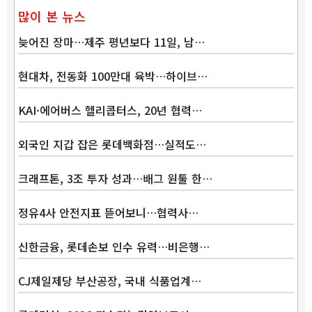
많이 본 뉴스
늦어진 장마…제주 평년보다 11일, 남…
현대차, 전동화 100만대 육박…하이브…
KAI·에어버스 헬리콥터스, 20년 협력…
외국인 지갑 잡은 롯데백화점…실적도…
크래프톤, 3조 투자 성과…배그 원툴 한…
정유4사 안전지표 뜯어보니…협력사…
신한금융, 롯데손보 인수 유력…비은행…
CJ제일제당 부산공장, 국내 식품업계…