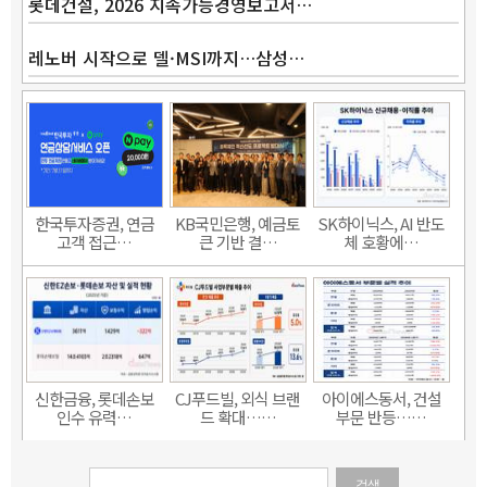
롯데건설, 2026 지속가능경영보고서…
레노버 시작으로 델·MSI까지…삼성…
한국투자증권, 연금
KB국민은행, 예금토
SK하이닉스, AI 반도
고객 접근…
큰 기반 결…
체 호황에…
신한금융, 롯데손보
CJ푸드빌, 외식 브랜
아이에스동서, 건설
인수 유력…
드 확대……
부문 반등……
검색