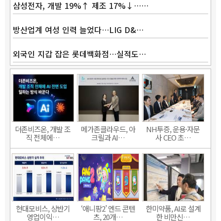
삼성전자, 개발 19%↑ 제조 17%↓……
방산업계 여성 인력 늘었다…LIG D&…
외국인 지갑 잡은 롯데백화점…실적도…
더존비즈온, 개발 조
메가존클라우드, 아
NH투증, 운용·자문
직 전체에…
크릴과 AI…
사 CEO 초…
현대모비스, 상반기
‘애니팡2’ 엔드 콘텐
한미약품, AI로 설계
영업이익…
츠, 20개…
한 비만신…