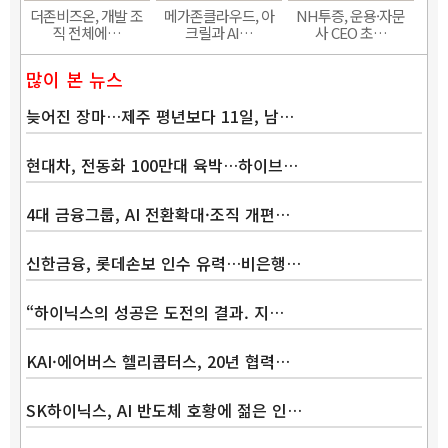
더존비즈온, 개발 조
메가존클라우드, 아
NH투증, 운용·자문
직 전체에…
크릴과 AI…
사 CEO 초…
많이 본 뉴스
늦어진 장마…제주 평년보다 11일, 남…
현대차, 전동화 100만대 육박…하이브…
4대 금융그룹, AI 전환확대·조직 개편…
신한금융, 롯데손보 인수 유력…비은행…
“하이닉스의 성공은 도전의 결과. 지…
KAI·에어버스 헬리콥터스, 20년 협력…
SK하이닉스, AI 반도체 호황에 젊은 인…