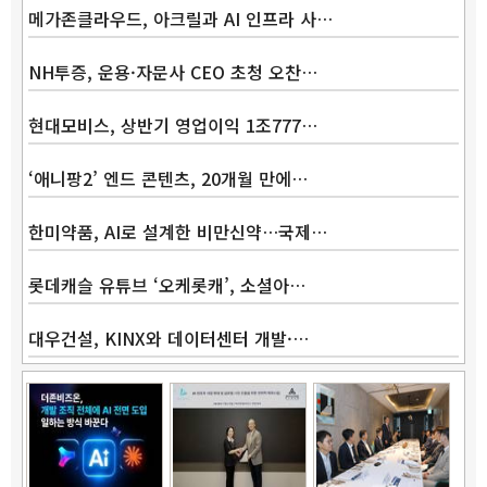
메가존클라우드, 아크릴과 AI 인프라 사…
NH투증, 운용·자문사 CEO 초청 오찬…
현대모비스, 상반기 영업이익 1조777…
‘애니팡2’ 엔드 콘텐츠, 20개월 만에…
한미약품, AI로 설계한 비만신약…국제…
롯데캐슬 유튜브 ‘오케롯캐’, 소셜아…
대우건설, KINX와 데이터센터 개발·…
Band