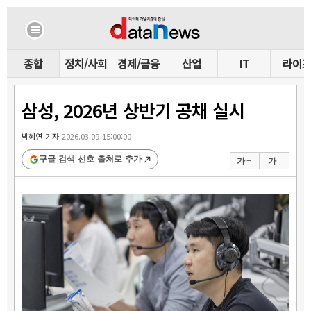
종합
정치/사회
경제/금융
산업
IT
라이
삼성, 2026년 상반기 공채 실시
박혜연 기자
2026.03.09 15:00:00
구글 검색 선호 출처로 추가
가 +
가 -