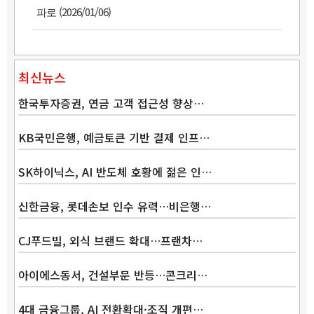
(2026/01/06)
파로
최신뉴스
한국투자증권, 연금 고객 접근성 향상…
KB국민은행, 예금토큰 기반 결제 인프…
SK하이닉스, AI 반도체 호황에 젊은 인…
Band
신한금융, 롯데손보 인수 유력…비은행…
CJ푸드빌, 외식 브랜드 확대…프랜차…
아이에스동서, 건설부문 반등…콘크리…
4대 금융그룹, AI 전환확대·조직 개편…