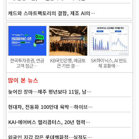
캐드와 스마트팩토리의 결합, 제조 AI의…
한국투자증권, 연금
KB국민은행, 예금토
SK하이닉스, AI 반도
고객 접근…
큰 기반 결…
체 호황에…
많이 본 뉴스
늦어진 장마…제주 평년보다 11일, 남…
현대차, 전동화 100만대 육박…하이브…
KAI·에어버스 헬리콥터스, 20년 협력…
외국인 지갑 잡은 롯데백화점…실적도…