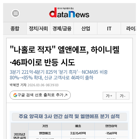
종합
정치/사회
경제/금융
산업
IT
라이
"나홀로 적자" 엘앤에프, 하이니켈
·46파이로 반등 시도
3분기 221억·4분기 825억 ‘분기 흑자’…NCMA95 비중
80%→85% 확대, 신규 고객사로 46파이 출하
박혜연 기자
2026.03.06 08:39:03
구글 검색 선호 출처로 추가
가 +
가 -