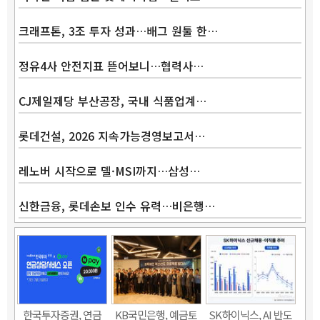
크래프톤, 3조 투자 성과…배그 원툴 한…
정유4사 안전지표 뜯어보니…협력사…
CJ제일제당 부산공장, 국내 식품업계…
롯데건설, 2026 지속가능경영보고서…
레노버 시작으로 델·MSI까지…삼성…
신한금융, 롯데손보 인수 유력…비은행…
한국투자증권, 연금
KB국민은행, 예금토
SK하이닉스, AI 반도