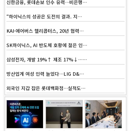
신한금융, 롯데손보 인수 유력…비은행…
“하이닉스의 성공은 도전의 결과. 지…
KAI·에어버스 헬리콥터스, 20년 협력…
SK하이닉스, AI 반도체 호황에 젊은 인…
삼성전자, 개발 19%↑ 제조 17%↓……
방산업계 여성 인력 늘었다…LIG D&…
외국인 지갑 잡은 롯데백화점…실적도…