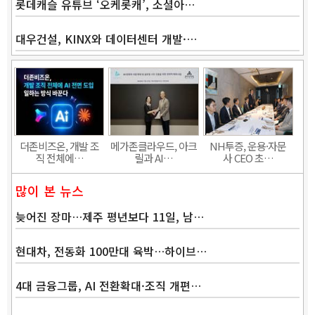
롯데캐슬 유튜브 ‘오케롯캐’, 소셜아…
대우건설, KINX와 데이터센터 개발·…
더존비즈온, 개발 조
메가존클라우드, 아크
NH투증, 운용·자문
직 전체에…
릴과 AI…
사 CEO 초…
많이 본 뉴스
늦어진 장마…제주 평년보다 11일, 남…
현대차, 전동화 100만대 육박…하이브…
4대 금융그룹, AI 전환확대·조직 개편…