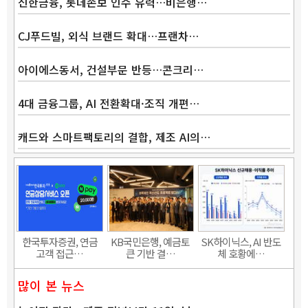
신한금융, 롯데손보 인수 유력…비은행…
CJ푸드빌, 외식 브랜드 확대…프랜차…
Band
아이에스동서, 건설부문 반등…콘크리…
4대 금융그룹, AI 전환확대·조직 개편…
캐드와 스마트팩토리의 결합, 제조 AI의…
한국투자증권, 연금
KB국민은행, 예금토
SK하이닉스, AI 반도
고객 접근…
큰 기반 결…
체 호황에…
많이 본 뉴스