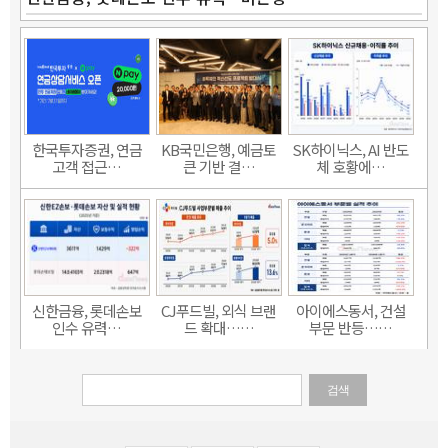
한국투자증권, 연금
KB국민은행, 예금토
SK하이닉스, AI 반도
고객 접근…
큰 기반 결…
체 호황에…
신한금융, 롯데손보
CJ푸드빌, 외식 브랜
아이에스동서, 건설
인수 유력…
드 확대……
부문 반등……
검색