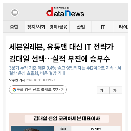
종합
정치/사회
경제/금융
산업
IT
라이
세븐일레븐, 유통맨 대신 IT 전략가
김대일 선택…실적 부진에 승부수
3분기 누적 기준 매출 9.4% 줄고 영업적자는 442억으로 지속…AI
결합 운영 효율화, 비용 절감 기대
오수민 기자
2026.03.31 08:39:27
구글 검색 선호 출처로 추가
가 +
가 -