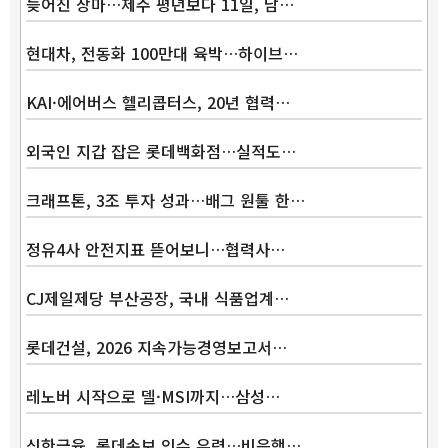
늦어진 장마…제주 평년보다 11일, 남…
현대차, 전동화 100만대 육박…하이브…
KAI·에어버스 헬리콥터스, 20년 협력…
외국인 지갑 잡은 롯데백화점…실적도…
크래프톤, 3조 투자 성과…배그 원툴 한…
정유4사 안전지표 뜯어보니…협력사…
CJ제일제당 부산공장, 국내 식품업계…
롯데건설, 2026 지속가능경영보고서…
레노버 시작으로 델·MSI까지…삼성…
신한금융, 롯데손보 인수 유력…비은행…