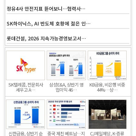
정유4사 안전지표 뜯어보니…협력사…
SK하이닉스, AI 반도체 호황에 젊은 인…
롯데건설, 2026 지속가능경영보고서…
SK텔레콤, 전문회사
삼성E&A, 상반기 영
KB금융, 비은행 비중
세우고 A…
업이익 46…
44%…상…
신한금융, 상반기 순
중국 제친 베트남…지
CJ제일제당, K-증류