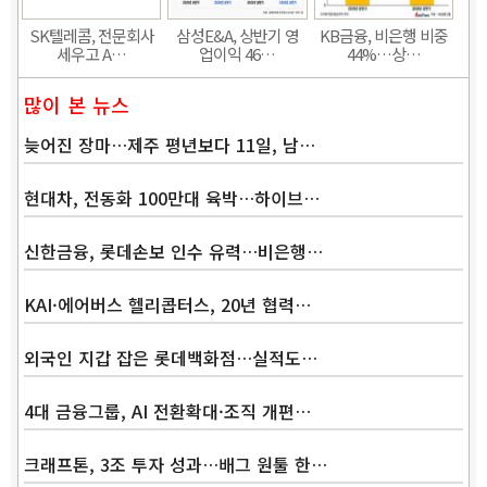
SK텔레콤, 전문회사
삼성E&A, 상반기 영
KB금융, 비은행 비중
세우고 A…
업이익 46…
44%…상…
많이 본 뉴스
늦어진 장마…제주 평년보다 11일, 남…
현대차, 전동화 100만대 육박…하이브…
신한금융, 롯데손보 인수 유력…비은행…
KAI·에어버스 헬리콥터스, 20년 협력…
외국인 지갑 잡은 롯데백화점…실적도…
4대 금융그룹, AI 전환확대·조직 개편…
크래프톤, 3조 투자 성과…배그 원툴 한…