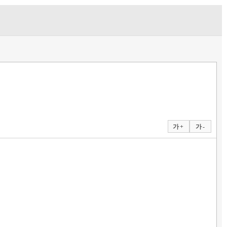
가 +
가 -