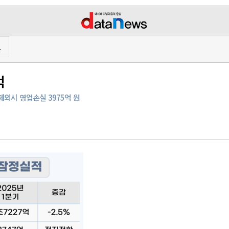
프
억
 제외시 영업손실 3975억 원