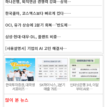
하나은행, 퇴직연금 경쟁력 강화…상위…
한국콜마, 코스맥스보다 빠르게 컸다……
OCI, 유가 상승에 2분기 회복…'반도체…
삼성·현대·대우·DL, 플랜트 비중…
[사용설명서] 기업의 AI 고민 해결사…
Band
한국투자증권, 대학생
SK하이닉스, 2분기
인터넷은행 3사, 이달
서포터즈…
매출 79조…
부터 AI로…
많이 본 뉴스