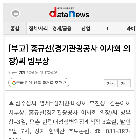
종합
정치/사회
경제/금융
산업
IT
라이
[부고] 홍규선(경기관광공사 이사회 의
장)씨 빙부상
강동식 기자
2026.04.03 17:26:06
구글 검색 선호 출처로 추가
가 +
가 -
▲심주섭씨 별세=심재민·미정씨 부친상, 김은아씨
시부상, 홍규선(경기관광공사 이사회 의장)씨 빙부
상=3일, 평촌 한림대성심병원장례식장 3호실, 발인
5일 7시, 장지 함백산 추모공원. ☎ 031-382-