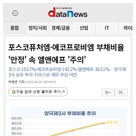
종합
정치/사회
경제/금융
산업
IT
라이
포스코퓨처엠·에코프로비엠 부채비율
'안정' 속 엘앤에프 '주의'
포스코 102.7%·에코프로비엠 142.2%·엘앤에프 363.1%…양극재
3사 모두 투자 지속으로 재무 부담 여전
박혜연 기자
2026.04.20 08:49:41
구글 검색 선호 출처로 추가
가 +
가 -