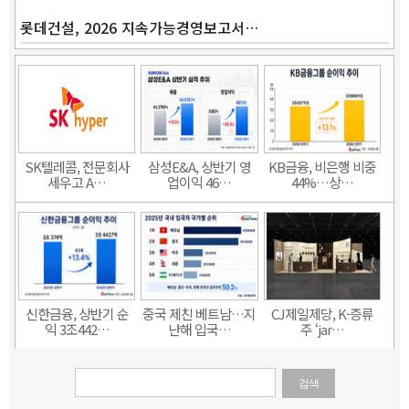
롯데건설, 2026 지속가능경영보고서…
SK텔레콤, 전문회사
삼성E&A, 상반기 영
KB금융, 비은행 비중
세우고 A…
업이익 46…
44%…상…
신한금융, 상반기 순
중국 제친 베트남…지
CJ제일제당, K-증류
익 3조442…
난해 입국…
주 ‘jar…
검색