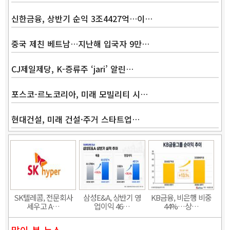
Band
신한금융, 상반기 순익 3조4427억…이…
중국 제친 베트남…지난해 입국자 9만…
CJ제일제당, K-증류주 ‘jari’ 알린…
포스코-르노코리아, 미래 모빌리티 시…
현대건설, 미래 건설·주거 스타트업…
SK텔레콤, 전문회사
삼성E&A, 상반기 영
KB금융, 비은행 비중
세우고 A…
업이익 46…
44%…상…