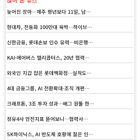
많이 본 뉴스
늦어진 장마…제주 평년보다 11일, 남…
현대차, 전동화 100만대 육박…하이브…
신한금융, 롯데손보 인수 유력…비은행…
KAI·에어버스 헬리콥터스, 20년 협력…
외국인 지갑 잡은 롯데백화점…실적도…
4대 금융그룹, AI 전환확대·조직 개편…
크래프톤, 3조 투자 성과…배그 원툴 한…
정유4사 안전지표 뜯어보니…협력사…
SK하이닉스, AI 반도체 호황에 젊은 인…