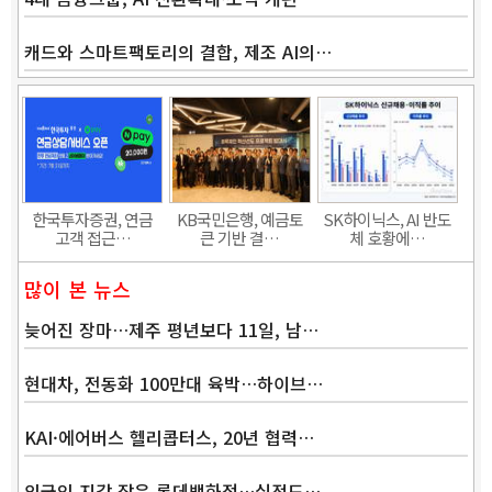
캐드와 스마트팩토리의 결합, 제조 AI의…
한국투자증권, 연금
KB국민은행, 예금토
SK하이닉스, AI 반도
고객 접근…
큰 기반 결…
체 호황에…
많이 본 뉴스
늦어진 장마…제주 평년보다 11일, 남…
현대차, 전동화 100만대 육박…하이브…
KAI·에어버스 헬리콥터스, 20년 협력…
외국인 지갑 잡은 롯데백화점…실적도…