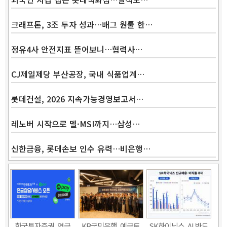
크래프톤, 3조 투자 성과…배그 원툴 한…
정유4사 안전지표 뜯어보니…협력사…
CJ제일제당 부산공장, 국내 식품업계…
롯데건설, 2026 지속가능경영보고서…
레노버 시작으로 델·MSI까지…삼성…
신한금융, 롯데손보 인수 유력…비은행…
한국투자증권, 연금
KB국민은행, 예금토
SK하이닉스, AI 반도