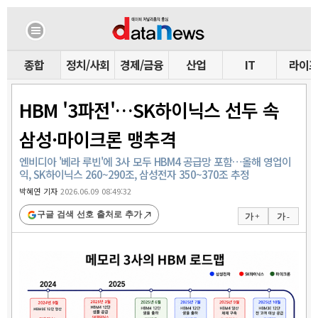
종합
정치/사회
경제/금융
산업
IT
라이
HBM '3파전'…SK하이닉스 선두 속
삼성·마이크론 맹추격
엔비디아 '베라 루빈'에 3사 모두 HBM4 공급망 포함…올해 영업이
익, SK하이닉스 260~290조, 삼성전자 350~370조 추정
박혜연 기자
2026.06.09 08:49:32
구글 검색 선호 출처로 추가
가 +
가 -