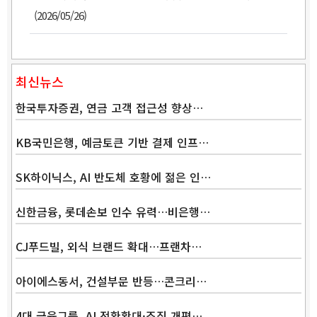
(2026/05/26)
최신뉴스
한국투자증권, 연금 고객 접근성 향상…
KB국민은행, 예금토큰 기반 결제 인프…
SK하이닉스, AI 반도체 호황에 젊은 인…
신한금융, 롯데손보 인수 유력…비은행…
Band
CJ푸드빌, 외식 브랜드 확대…프랜차…
아이에스동서, 건설부문 반등…콘크리…
4대 금융그룹, AI 전환확대·조직 개편…