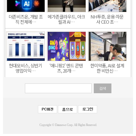
더존비즈온, 개발 조
메가존클라우드, 아크
NH투증, 운용·자문
직 전체에…
릴과 AI…
사 CEO 초…
현대모비스, 상반기
‘애니팡2’ 엔드 콘텐
한미약품, AI로 설계
영업이익…
츠, 20개…
한 비만신…
검색
Copyright © Datanews Corp. All Rights Reserved.