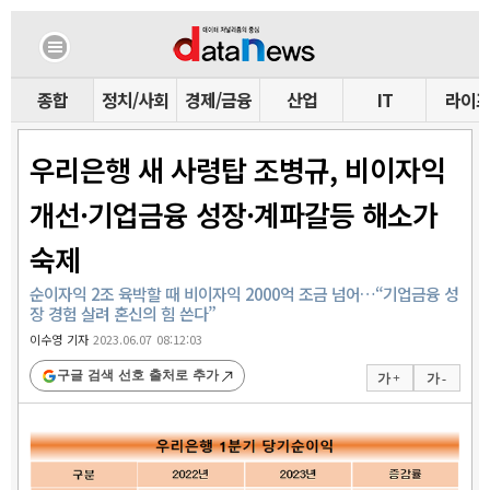
종합
정치/사회
경제/금융
산업
IT
라이
우리은행 새 사령탑 조병규, 비이자익
개선·기업금융 성장·계파갈등 해소가
숙제
순이자익 2조 육박할 때 비이자익 2000억 조금 넘어…“기업금융 성
장 경험 살려 혼신의 힘 쓴다”
이수영 기자
2023.06.07 08:12:03
구글 검색 선호 출처로 추가
가 +
가 -