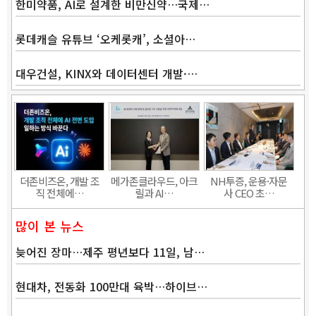
한미약품, AI로 설계한 비만신약…국제…
롯데캐슬 유튜브 ‘오케롯캐’, 소셜아…
대우건설, KINX와 데이터센터 개발·…
더존비즈온, 개발 조
메가존클라우드, 아크
NH투증, 운용·자문
직 전체에…
릴과 AI…
사 CEO 초…
많이 본 뉴스
늦어진 장마…제주 평년보다 11일, 남…
현대차, 전동화 100만대 육박…하이브…