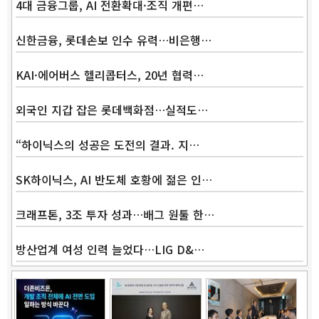
4대 금융그룹, AI 전환확대·조직 개편…
신한금융, 롯데손보 인수 유력…비은행…
KAI·에어버스 헬리콥터스, 20년 협력…
외국인 지갑 잡은 롯데백화점…실적도…
“하이닉스의 성공은 도전의 결과. 지…
SK하이닉스, AI 반도체 호황에 젊은 인…
크래프톤, 3조 투자 성과…배그 원툴 한…
방산업계 여성 인력 늘었다…LIG D&…