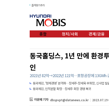
즐겨찾기추가
종합
정치/사회
경제/금융
동국홀딩스, 1년 만에 환경
인
2021년 82억→2022년 121억…포항공장에 13G
동국제강, ‘형제경영’ 본격화…장세주-장세욱 부회장, 신사업 발
동국제강, 인적분할 확정…장세주 회장 경영 복귀
이윤혜 기자
dbspvpt@datanews.co.kr
|
2023.07.19 