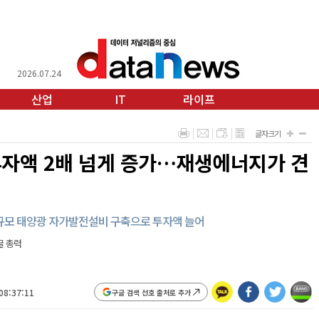
2026.07.24
산업
IT
라이프
글자크기
투자액 2배 넘게 증가…재생에너지가 견
Wh 규모 태양광 자가발전설비 구축으로 투자액 늘어
굴 총력
08:37:11
구글 검색 선호 출처로 추가