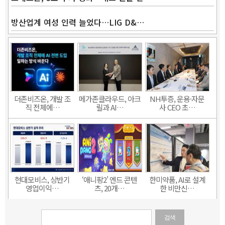
방산업계 여성 인력 늘었다…LIG D&…
더존비즈온, 개발 조
메가존클라우드, 아크
NH투증, 운용·자문
직 전체에…
릴과 AI…
사 CEO 초…
현대모비스, 상반기
‘애니팡2’ 엔드 콘텐
한미약품, AI로 설계
영업이익…
츠, 20개…
한 비만신…
검색