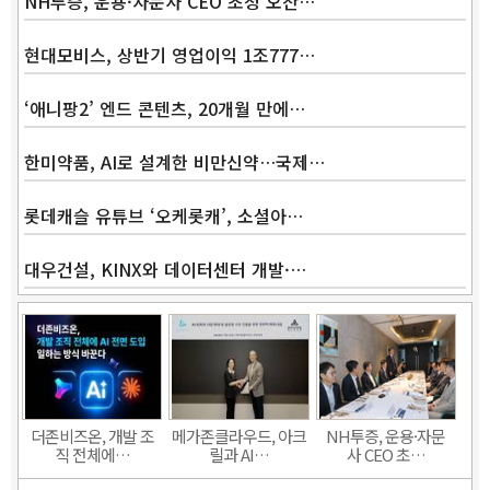
NH투증, 운용·자문사 CEO 초청 오찬…
현대모비스, 상반기 영업이익 1조777…
‘애니팡2’ 엔드 콘텐츠, 20개월 만에…
한미약품, AI로 설계한 비만신약…국제…
롯데캐슬 유튜브 ‘오케롯캐’, 소셜아…
대우건설, KINX와 데이터센터 개발·…
Band
더존비즈온, 개발 조
메가존클라우드, 아크
NH투증, 운용·자문
직 전체에…
릴과 AI…
사 CEO 초…