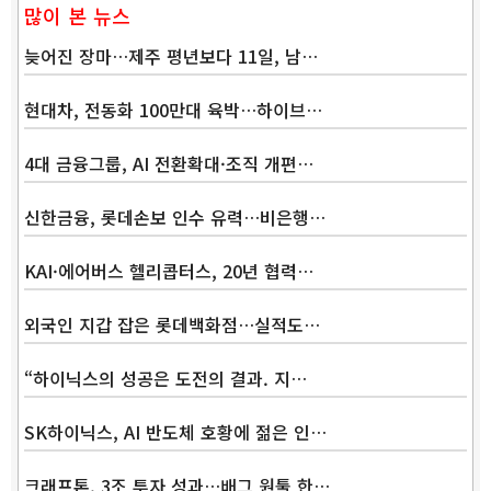
많이 본 뉴스
늦어진 장마…제주 평년보다 11일, 남…
현대차, 전동화 100만대 육박…하이브…
4대 금융그룹, AI 전환확대·조직 개편…
신한금융, 롯데손보 인수 유력…비은행…
KAI·에어버스 헬리콥터스, 20년 협력…
외국인 지갑 잡은 롯데백화점…실적도…
“하이닉스의 성공은 도전의 결과. 지…
SK하이닉스, AI 반도체 호황에 젊은 인…
크래프톤, 3조 투자 성과…배그 원툴 한…