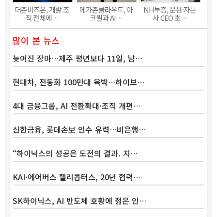
더존비즈온, 개발 조
메가존클라우드, 아
NH투증, 운용·자문
직 전체에…
크릴과 AI…
사 CEO 초…
많이 본 뉴스
늦어진 장마…제주 평년보다 11일, 남…
현대차, 전동화 100만대 육박…하이브…
4대 금융그룹, AI 전환확대·조직 개편…
신한금융, 롯데손보 인수 유력…비은행…
“하이닉스의 성공은 도전의 결과. 지…
KAI·에어버스 헬리콥터스, 20년 협력…
SK하이닉스, AI 반도체 호황에 젊은 인…