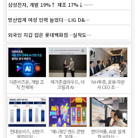
삼성전자, 개발 19%↑ 제조 17%↓……
방산업계 여성 인력 늘었다…LIG D&…
외국인 지갑 잡은 롯데백화점…실적도…
더존비즈온, 개발 조
메가존클라우드, 아
NH투증, 운용·자문
직 전체에…
크릴과 AI…
사 CEO 초…
현대모비스, 상반기
‘애니팡2’ 엔드 콘텐
한미약품, AI로 설계
영업이익…
츠, 20개…
한 비만신…