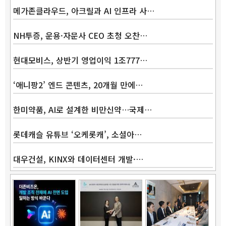
메가존클라우드, 아크릴과 AI 인프라 사…
NH투증, 운용·자문사 CEO 초청 오찬…
현대모비스, 상반기 영업이익 1조777…
Band
‘애니팡2’ 엔드 콘텐츠, 20개월 만에…
한미약품, AI로 설계한 비만신약…국제…
롯데캐슬 유튜브 ‘오케롯캐’, 소셜아…
대우건설, KINX와 데이터센터 개발·…