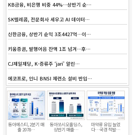
KB금융, 비은행 비중 44%…상반기 순…
SK텔레콤, 전문회사 세우고 AI 데이터…
신한금융, 상반기 순익 3조4427억…이…
키움증권, 발행어음 잔액 1조 넘겨…후…
CJ제일제당, K-증류주 ‘jari’ 알린…
에코프로, 인니 BNSI 제련소 설비 반입…
동아에스티, 2분기 매
동아쏘시오홀딩스,
마약류 유입 늘었
출 2078…
상반기 매출…
다…국경 적발…