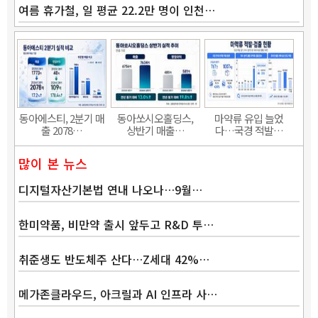
여름 휴가철, 일 평균 22.2만 명이 인천…
동아에스티, 2분기 매
동아쏘시오홀딩스,
마약류 유입 늘었
출 2078…
상반기 매출…
다…국경 적발…
많이 본 뉴스
디지털자산기본법 연내 나오나…9월…
한미약품, 비만약 출시 앞두고 R&D 투…
취준생도 반도체주 산다…Z세대 42%…
메가존클라우드, 아크릴과 AI 인프라 사…