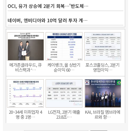
OCI, 유가 상승에 2분기 회복…'반도체…
네이버, 엔비디아와 10억 달러 투자 계…
메가존클라우드, 큐
케이뱅크, 올 상반기
포스코홀딩스, 2분기
비스택과 ‘…
순이익 60…
영업이익…
20~34세 미취업자 4
LG전자, 2분기 매출
KAI, 브라질 엠브라에
명 중 1명…
23.8조·…
르와 항…