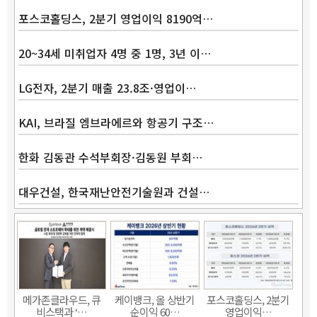
포스코홀딩스, 2분기 영업이익 8190억…
20~34세 미취업자 4명 중 1명, 3년 이…
LG전자, 2분기 매출 23.8조·영업이…
Band
KAI, 브라질 엠브라에르와 항공기 구조…
한화 김동관 수석부회장·김동원 부회…
대우건설, 한국재난안전기술원과 건설…
메가존클라우드, 큐
케이뱅크, 올 상반기
포스코홀딩스, 2분기
비스택과 ‘…
순이익 60…
영업이익…