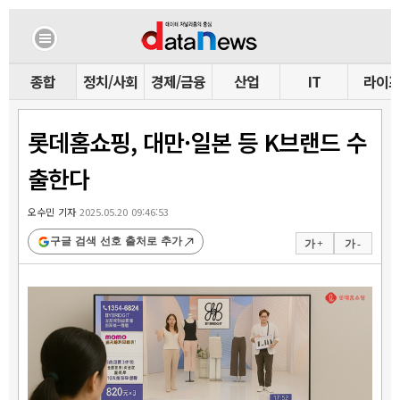
종합
정치/사회
경제/금융
산업
IT
라이
롯데홈쇼핑, 대만·일본 등 K브랜드 수
출한다
오수민 기자
2025.05.20 09:46:53
구글 검색 선호 출처로 추가
가 +
가 -