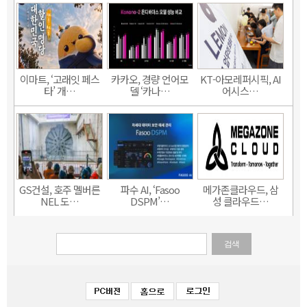
이마트, ‘고래잇 페스
카카오, 경량 언어모
KT-아모레퍼시픽, AI
타’ 개…
델 ‘카나…
어시스…
GS건설, 호주 멜버른
파수 AI, ‘Fasoo
메가존클라우드, 삼
NEL 도…
DSPM’…
성 클라우드…
검색