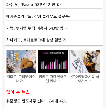
파수 AI, ‘Fasoo DSPM’ 지원 확…
메가존클라우드, 삼성 클라우드 플랫폼…
카뱅, 투자탭 누적 이용자 543만 명……
하나카드, 트래블로그에 삼성 월렛 기…
Band
이마트, ‘고래잇 페스
카카오, 경량 언어모
KT-아모레퍼시픽, AI
타’ 개…
델 ‘카나…
어시스…
많이 본 뉴스
취준생도 반도체주 산다…Z세대 42%…