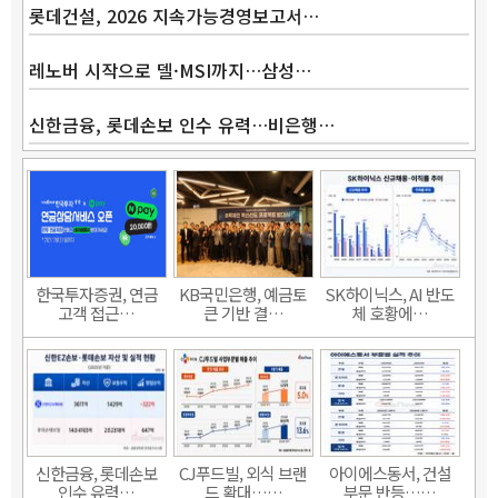
롯데건설, 2026 지속가능경영보고서…
레노버 시작으로 델·MSI까지…삼성…
신한금융, 롯데손보 인수 유력…비은행…
한국투자증권, 연금
KB국민은행, 예금토
SK하이닉스, AI 반도
고객 접근…
큰 기반 결…
체 호황에…
신한금융, 롯데손보
CJ푸드빌, 외식 브랜
아이에스동서, 건설
인수 유력…
드 확대……
부문 반등……