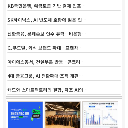
KB국민은행, 예금토큰 기반 결제 인프…
SK하이닉스, AI 반도체 호황에 젊은 인…
신한금융, 롯데손보 인수 유력…비은행…
CJ푸드빌, 외식 브랜드 확대…프랜차…
아이에스동서, 건설부문 반등…콘크리…
4대 금융그룹, AI 전환확대·조직 개편…
캐드와 스마트팩토리의 결합, 제조 AI의…
Band