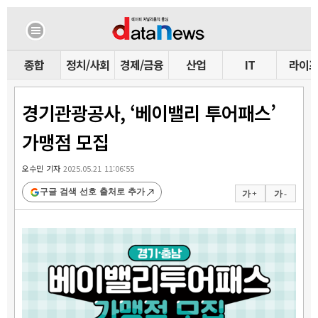
종합
정치/사회
경제/금융
산업
IT
라이
경기관광공사, ‘베이밸리 투어패스’
가맹점 모집
오수민 기자
2025.05.21 11:06:55
구글 검색 선호 출처로 추가
가 +
가 -