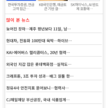
한국투자증권, 연금
KB국민은행, 예금토
SK하이닉스, AI 반도
고객 접근…
큰 기반 결…
체 호황에…
많이 본 뉴스
늦어진 장마…제주 평년보다 11일, 남…
현대차, 전동화 100만대 육박…하이브…
KAI·에어버스 헬리콥터스, 20년 협력…
외국인 지갑 잡은 롯데백화점…실적도…
크래프톤, 3조 투자 성과…배그 원툴 한…
정유4사 안전지표 뜯어보니…협력사…
CJ제일제당 부산공장, 국내 식품업계…