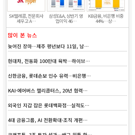
SK텔레콤, 전문회사
삼성E&A, 상반기 영
KB금융, 비은행 비중
세우고 A…
업이익 46…
44%…상…
많이 본 뉴스
늦어진 장마…제주 평년보다 11일, 남…
현대차, 전동화 100만대 육박…하이브…
신한금융, 롯데손보 인수 유력…비은행…
KAI·에어버스 헬리콥터스, 20년 협력…
외국인 지갑 잡은 롯데백화점…실적도…
4대 금융그룹, AI 전환확대·조직 개편…
크래프톤, 3조 투자 성과…배그 원툴 한…