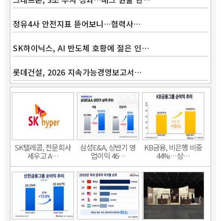
정유4사 안전지표 뜯어보니…협력사…
SK하이닉스, AI 반도체 호황에 젊은 인…
롯데건설, 2026 지속가능경영보고서…
SK텔레콤, 전문회사
삼성E&A, 상반기 영
KB금융, 비은행 비중
세우고 A…
업이익 46…
44%…상…