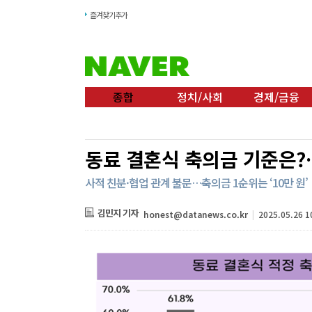
즐겨찾기추가
종합
정치/사회
경제/금융
동료 결혼식 축의금 기준은?…
사적 친분·협업 관계 불문…축의금 1순위는 ‘10만 원’
김민지 기자
honest@datanews.co.kr
|
2025.05.26 1