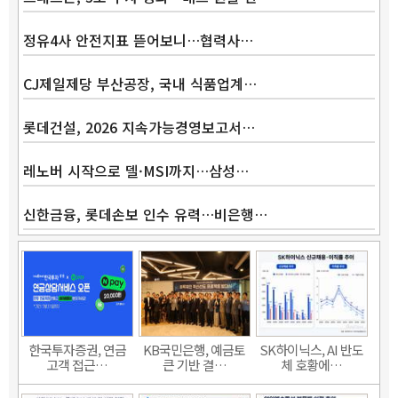
정유4사 안전지표 뜯어보니…협력사…
CJ제일제당 부산공장, 국내 식품업계…
롯데건설, 2026 지속가능경영보고서…
레노버 시작으로 델·MSI까지…삼성…
신한금융, 롯데손보 인수 유력…비은행…
한국투자증권, 연금
KB국민은행, 예금토
SK하이닉스, AI 반도
고객 접근…
큰 기반 결…
체 호황에…