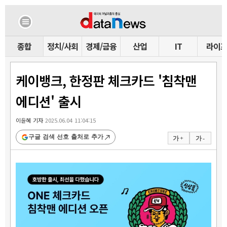
종합
정치/사회
경제/금융
산업
IT
라이
케이뱅크, 한정판 체크카드 '침착맨
에디션' 출시
이윤혜 기자
2025.06.04 11:04:15
구글 검색 선호 출처로 추가
가 +
가 -