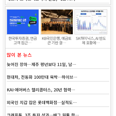
Band
한국투자증권, 연금
KB국민은행, 예금토
SK하이닉스, AI 반도
고객 접근…
큰 기반 결…
체 호황에…
많이 본 뉴스
늦어진 장마…제주 평년보다 11일, 남…
현대차, 전동화 100만대 육박…하이브…
KAI·에어버스 헬리콥터스, 20년 협력…
외국인 지갑 잡은 롯데백화점…실적도…
크래프톤, 3조 투자 성과…배그 원툴 한…