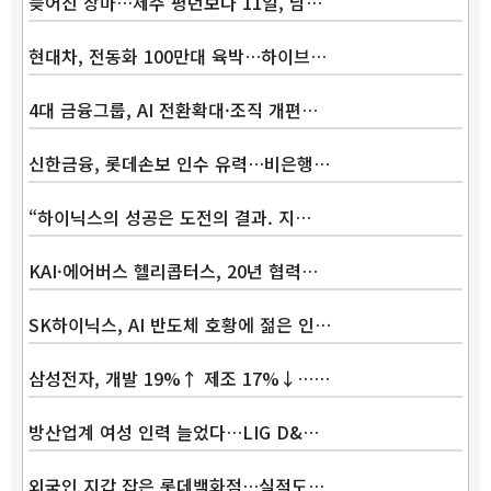
늦어진 장마…제주 평년보다 11일, 남…
현대차, 전동화 100만대 육박…하이브…
4대 금융그룹, AI 전환확대·조직 개편…
신한금융, 롯데손보 인수 유력…비은행…
“하이닉스의 성공은 도전의 결과. 지…
KAI·에어버스 헬리콥터스, 20년 협력…
SK하이닉스, AI 반도체 호황에 젊은 인…
삼성전자, 개발 19%↑ 제조 17%↓……
방산업계 여성 인력 늘었다…LIG D&…
외국인 지갑 잡은 롯데백화점…실적도…