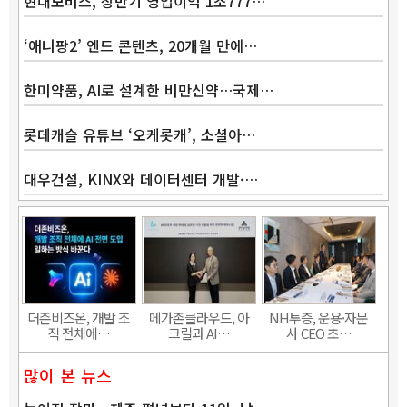
현대모비스, 상반기 영업이익 1조777…
‘애니팡2’ 엔드 콘텐츠, 20개월 만에…
한미약품, AI로 설계한 비만신약…국제…
롯데캐슬 유튜브 ‘오케롯캐’, 소셜아…
대우건설, KINX와 데이터센터 개발·…
Band
더존비즈온, 개발 조
메가존클라우드, 아
NH투증, 운용·자문
직 전체에…
크릴과 AI…
사 CEO 초…
많이 본 뉴스