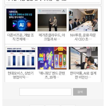
더존비즈온, 개발 조
메가존클라우드, 아
NH투증, 운용·자문
직 전체에…
크릴과 AI…
사 CEO 초…
현대모비스, 상반기
‘애니팡2’ 엔드 콘텐
한미약품, AI로 설계
영업이익…
츠, 20개…
한 비만신…
검색