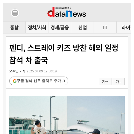
종합
정치/사회
경제/금융
산업
IT
라이
펜디, 스트레이 키즈 방찬 해외 일정
참석 차 출국
오수민 기자
2025.07.09 17:50:19
구글 검색 선호 출처로 추가
가 +
가 -