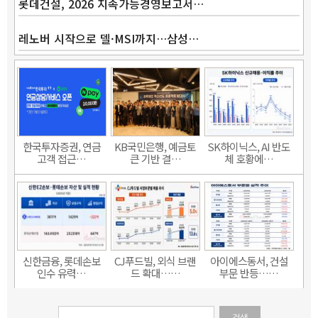
롯데건설, 2026 지속가능경영보고서…
레노버 시작으로 델·MSI까지…삼성…
한국투자증권, 연금
KB국민은행, 예금토
SK하이닉스, AI 반도
고객 접근…
큰 기반 결…
체 호황에…
신한금융, 롯데손보
CJ푸드빌, 외식 브랜
아이에스동서, 건설
인수 유력…
드 확대……
부문 반등……
검색