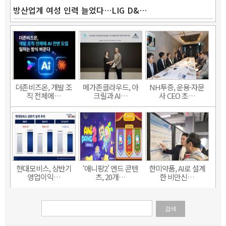
방산업계 여성 인력 늘었다…LIG D&…
더존비즈온, 개발 조
메가존클라우드, 아
NH투증, 운용·자문
직 전체에…
크릴과 AI…
사 CEO 초…
현대모비스, 상반기
‘애니팡2’ 엔드 콘텐
한미약품, AI로 설계
영업이익…
츠, 20개…
한 비만신…
검색