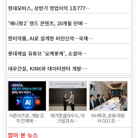
현대모비스, 상반기 영업이익 1조777…
‘애니팡2’ 엔드 콘텐츠, 20개월 만에…
한미약품, AI로 설계한 비만신약…국제…
롯데캐슬 유튜브 ‘오케롯캐’, 소셜아…
대우건설, KINX와 데이터센터 개발·…
Band
더존비즈온, 개발 조
메가존클라우드, 아
NH투증, 운용·자문
직 전체에…
크릴과 AI…
사 CEO 초…
많이 본 뉴스