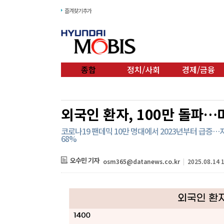
즐겨찾기추가
종합
정치/사회
경제/금융
외국인 환자, 100만 돌파…
코로나19 팬데믹 10만 명대에서 2023년부터 급증…지
68%
오수민 기자
osm365@datanews.co.kr
|
2025.08.14 