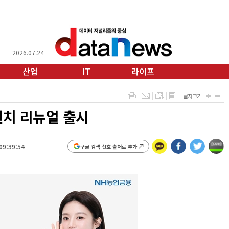
2026.07.24
산업
IT
라이프
글자크기
치 리뉴얼 출시
09:39:54
구글 검색 선호 출처로 추가