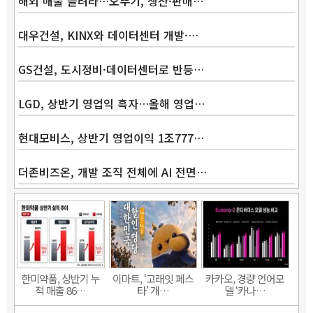
해외 매출 늘려라…오뚜기, 생산·판매…
대우건설, KINX와 데이터센터 개발·…
GS건설, 도시정비·데이터센터로 반등…
LGD, 상반기 영업익 흑자…올해 영업…
현대모비스, 상반기 영업이익 1조777…
더존비즈온, 개발 조직 전체에 AI 전면…
한미약품, 상반기 누
이마트, ‘고래잇 페스
카카오, 경량 언어모
적 매출 86…
타’ 개…
델 ‘카나…