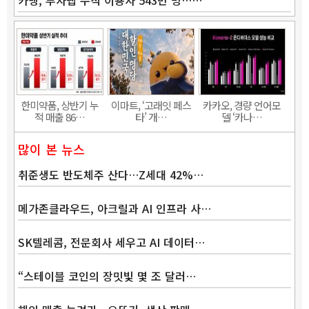
한미약품, 상반기 누
이마트, ‘고래잇 페스
카카오, 경량 언어모
적 매출 86…
타’ 개…
델 ‘카나…
많이 본 뉴스
취준생도 반도체주 산다…Z세대 42%…
메가존클라우드, 아크릴과 AI 인프라 사…
SK텔레콤, 전문회사 세우고 AI 데이터…
“스테이블 코인의 장밋빛 몇 조 달러…