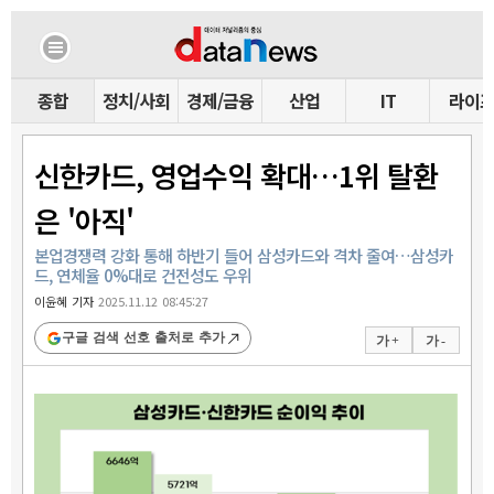
종합
정치/사회
경제/금융
산업
IT
라이
신한카드, 영업수익 확대…1위 탈환
은 '아직'
본업경쟁력 강화 통해 하반기 들어 삼성카드와 격차 줄여…삼성카
드, 연체율 0%대로 건전성도 우위
이윤혜 기자
2025.11.12 08:45:27
구글 검색 선호 출처로 추가
가 +
가 -