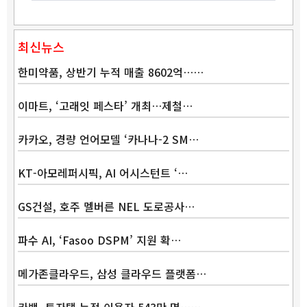
최신뉴스
한미약품, 상반기 누적 매출 8602억……
이마트, ‘고래잇 페스타’ 개최…제철…
카카오, 경량 언어모델 ‘카나나-2 SM…
KT-아모레퍼시픽, AI 어시스턴트 ‘…
Band
GS건설, 호주 멜버른 NEL 도로공사…
파수 AI, ‘Fasoo DSPM’ 지원 확…
메가존클라우드, 삼성 클라우드 플랫폼…
카뱅, 투자탭 누적 이용자 543만 명……