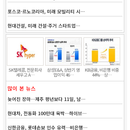
포스코-르노코리아, 미래 모빌리티 시…
현대건설, 미래 건설·주거 스타트업…
Band
SK텔레콤, 전문회사
삼성E&A, 상반기 영
KB금융, 비은행 비중
세우고 A…
업이익 46…
44%…상…
많이 본 뉴스
늦어진 장마…제주 평년보다 11일, 남…
현대차, 전동화 100만대 육박…하이브…
신한금융, 롯데손보 인수 유력…비은행…