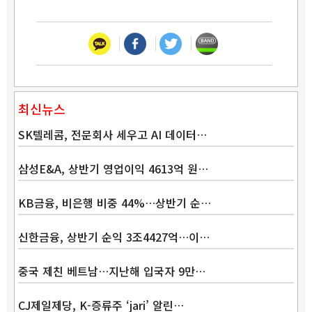
최신뉴스
SK텔레콤, 전문회사 세우고 AI 데이터…
삼성E&A, 상반기 영업이익 4613억 원…
KB금융, 비은행 비중 44%…상반기 순…
신한금융, 상반기 순익 3조4427억…이…
중국 제친 베트남…지난해 입국자 9만…
CJ제일제당, K-증류주 ‘jari’ 알린…