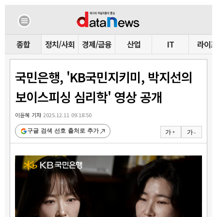
종합
정치/사회
경제/금융
산업
IT
라이
국민은행, 'KB국민지키미, 박지선의
보이스피싱 심리학' 영상 공개
이윤혜 기자
2025.12.11 09:18:50
구글 검색 선호 출처로 추가
가 +
가 -