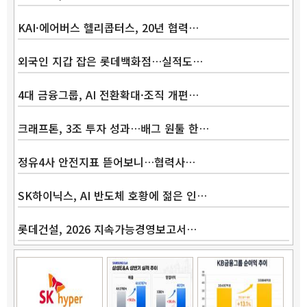
KAI·에어버스 헬리콥터스, 20년 협력…
외국인 지갑 잡은 롯데백화점…실적도…
4대 금융그룹, AI 전환확대·조직 개편…
크래프톤, 3조 투자 성과…배그 원툴 한…
정유4사 안전지표 뜯어보니…협력사…
SK하이닉스, AI 반도체 호황에 젊은 인…
롯데건설, 2026 지속가능경영보고서…