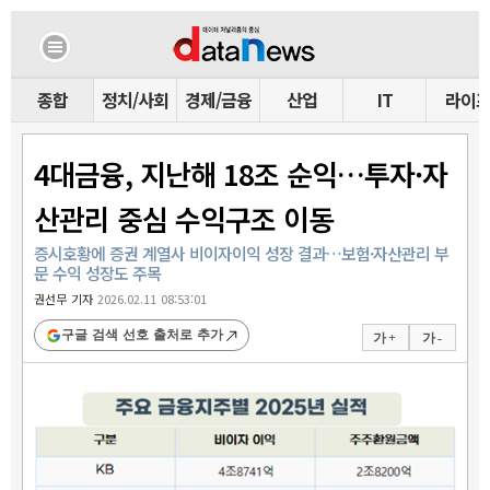
종합
정치/사회
경제/금융
산업
IT
라이
4대금융, 지난해 18조 순익…투자·자
산관리 중심 수익구조 이동
증시호황에 증권 계열사 비이자이익 성장 결과…보험·자산관리 부
문 수익 성장도 주목
권선무 기자
2026.02.11 08:53:01
구글 검색 선호 출처로 추가
가 +
가 -