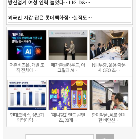
방산업계 여성 인력 늘었다…LIG D&…
외국인 지갑 잡은 롯데백화점…실적도…
더존비즈온, 개발 조
메가존클라우드, 아
NH투증, 운용·자문
직 전체에…
크릴과 AI…
사 CEO 초…
현대모비스, 상반기
‘애니팡2’ 엔드 콘텐
한미약품, AI로 설계
영업이익…
츠, 20개…
한 비만신…