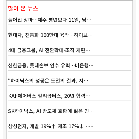
많이 본 뉴스
늦어진 장마…제주 평년보다 11일, 남…
현대차, 전동화 100만대 육박…하이브…
4대 금융그룹, AI 전환확대·조직 개편…
신한금융, 롯데손보 인수 유력…비은행…
“하이닉스의 성공은 도전의 결과. 지…
KAI·에어버스 헬리콥터스, 20년 협력…
SK하이닉스, AI 반도체 호황에 젊은 인…
삼성전자, 개발 19%↑ 제조 17%↓……