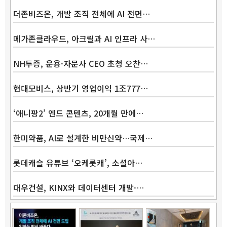
더존비즈온, 개발 조직 전체에 AI 전면…
메가존클라우드, 아크릴과 AI 인프라 사…
NH투증, 운용·자문사 CEO 초청 오찬…
현대모비스, 상반기 영업이익 1조777…
‘애니팡2’ 엔드 콘텐츠, 20개월 만에…
한미약품, AI로 설계한 비만신약…국제…
롯데캐슬 유튜브 ‘오케롯캐’, 소셜아…
대우건설, KINX와 데이터센터 개발·…
Band