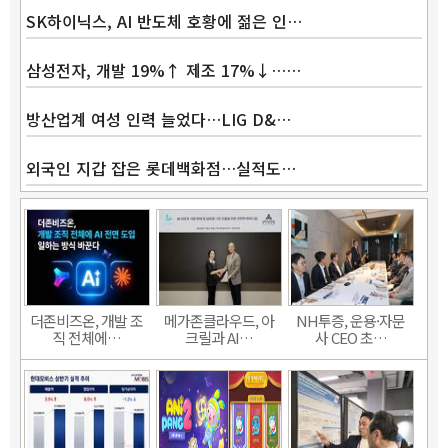
SK하이닉스, AI 반도체 호황에 젊은 인…
삼성전자, 개발 19%↑ 제조 17%↓……
방산업계 여성 인력 늘었다…LIG D&…
외국인 지갑 잡은 롯데백화점…실적도…
더존비즈온, 개발 조
메가존클라우드, 아
NH투증, 운용·자문
직 전체에…
크릴과 AI…
사 CEO 초…