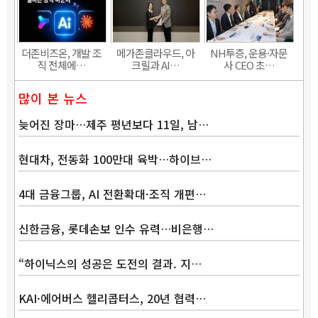
더존비즈온, 개발 조
메가존클라우드, 아
NH투증, 운용·자문
직 전체에…
크릴과 AI…
사 CEO 초…
많이 본 뉴스
늦어진 장마…제주 평년보다 11일, 남…
현대차, 전동화 100만대 육박…하이브…
4대 금융그룹, AI 전환확대·조직 개편…
신한금융, 롯데손보 인수 유력…비은행…
“하이닉스의 성공은 도전의 결과. 지…
KAI·에어버스 헬리콥터스, 20년 협력…