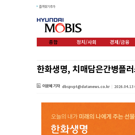
즐겨찾기추가
종합
정치/사회
경제/금융
한화생명, 치매담은간병플러
이윤혜 기자
dbspvpt@datanews.co.kr
|
2026.04.13 