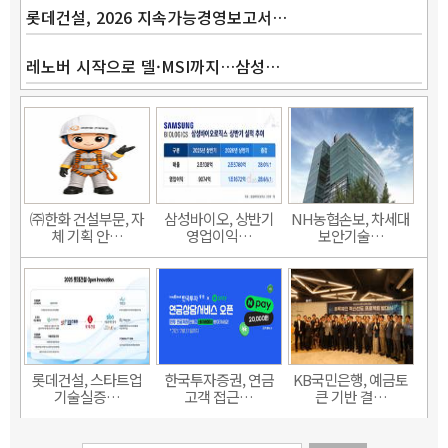
롯데건설, 2026 지속가능경영보고서…
레노버 시작으로 델·MSI까지…삼성…
㈜한화 건설부문, 자
삼성바이오, 상반기
NH농협손보, 차세대
체 기획 안…
영업이익…
보안기술…
롯데건설, 스타트업
한국투자증권, 연금
KB국민은행, 예금토
기술실증…
고객 접근…
큰 기반 결…