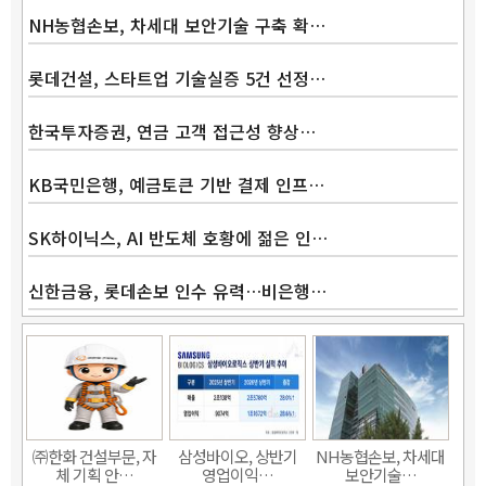
NH농협손보, 차세대 보안기술 구축 확…
롯데건설, 스타트업 기술실증 5건 선정…
한국투자증권, 연금 고객 접근성 향상…
KB국민은행, 예금토큰 기반 결제 인프…
SK하이닉스, AI 반도체 호황에 젊은 인…
신한금융, 롯데손보 인수 유력…비은행…
Band
㈜한화 건설부문, 자
삼성바이오, 상반기
NH농협손보, 차세대
체 기획 안…
영업이익…
보안기술…