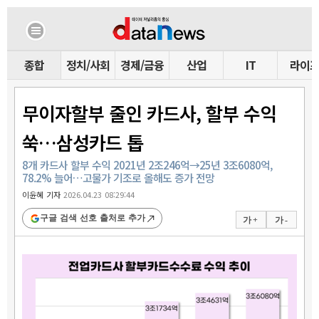
종합
정치/사회
경제/금융
산업
IT
라이
무이자할부 줄인 카드사, 할부 수익
쑥…삼성카드 톱
8개 카드사 할부 수익 2021년 2조246억→25년 3조6080억,
78.2% 늘어…고물가 기조로 올해도 증가 전망
이윤혜 기자
2026.04.23 08:29:44
구글 검색 선호 출처로 추가
가 +
가 -