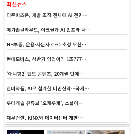
최신뉴스
더존비즈온, 개발 조직 전체에 AI 전면…
메가존클라우드, 아크릴과 AI 인프라 사…
NH투증, 운용·자문사 CEO 초청 오찬…
현대모비스, 상반기 영업이익 1조777…
‘애니팡2’ 엔드 콘텐츠, 20개월 만에…
한미약품, AI로 설계한 비만신약…국제…
롯데캐슬 유튜브 ‘오케롯캐’, 소셜아…
대우건설, KINX와 데이터센터 개발·…
Band