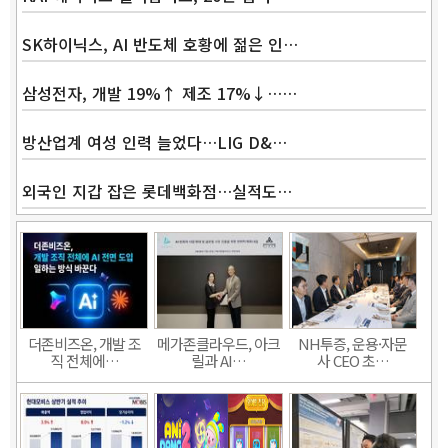
SK하이닉스, AI 반도체 호황에 젊은 인…
삼성전자, 개발 19%↑ 제조 17%↓……
방산업계 여성 인력 늘었다…LIG D&…
외국인 지갑 잡은 롯데백화점…실적도…
더존비즈온, 개발 조
메가존클라우드, 아크
NH투증, 운용·자문
직 전체에…
릴과 AI…
사 CEO 초…