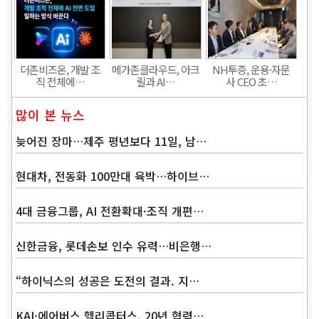
더존비즈온, 개발 조
메가존클라우드, 아크
NH투증, 운용·자문
직 전체에…
릴과 AI…
사 CEO 초…
많이 본 뉴스
늦어진 장마…제주 평년보다 11일, 남…
현대차, 전동화 100만대 육박…하이브…
4대 금융그룹, AI 전환확대·조직 개편…
신한금융, 롯데손보 인수 유력…비은행…
“하이닉스의 성공은 도전의 결과. 지…
KAI·에어버스 헬리콥터스, 20년 협력…