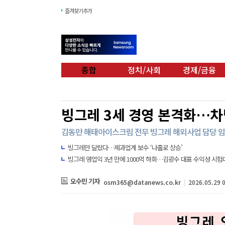
즐겨찾기추가
종합
정치/사회
경제/금융
빙그레 3세 경영 본격화…차
김동만 해태아이스크림 전무 빙그레 해외사업 담당 
빙그레만 달랐다…제과업계 보수 ‘나홀로 상승’
빙그레 영업익 3년 만에 1000억 하회…김광수 대표 수익성 시험
오수민 기자
osm365@datanews.co.kr
|
2026.05.29 