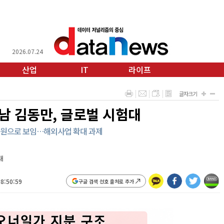
2026.07.24
산업
IT
라이프
글자크기
남 김동만, 글로벌 시험대
임원으로 보임…해외사업 확대 과제
대
08:50:59
구글 검색 선호 출처로 추가