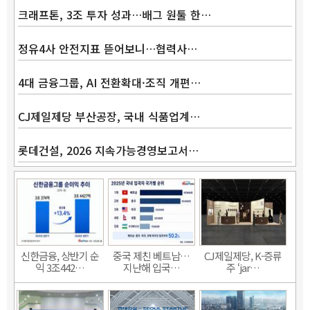
크래프톤, 3조 투자 성과…배그 원툴 한…
정유4사 안전지표 뜯어보니…협력사…
4대 금융그룹, AI 전환확대·조직 개편…
CJ제일제당 부산공장, 국내 식품업계…
롯데건설, 2026 지속가능경영보고서…
신한금융, 상반기 순
중국 제친 베트남…
CJ제일제당, K-증류
익 3조442…
지난해 입국…
주 ‘jar…