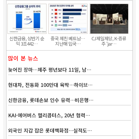
신한금융, 상반기 순
중국 제친 베트남…
CJ제일제당, K-증류
익 3조442…
지난해 입국…
주 ‘jar…
많이 본 뉴스
늦어진 장마…제주 평년보다 11일, 남…
현대차, 전동화 100만대 육박…하이브…
신한금융, 롯데손보 인수 유력…비은행…
KAI·에어버스 헬리콥터스, 20년 협력…
외국인 지갑 잡은 롯데백화점…실적도…