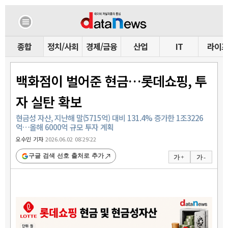
종합
정치/사회
경제/금융
산업
IT
라이
백화점이 벌어준 현금…롯데쇼핑, 투
자 실탄 확보
현금성 자산, 지난해 말(5715억) 대비 131.4% 증가한 1조3226
억…올해 6000억 규모 투자 계획
오수민 기자
2026.06.02 08:29:22
구글 검색 선호 출처로 추가
가 +
가 -