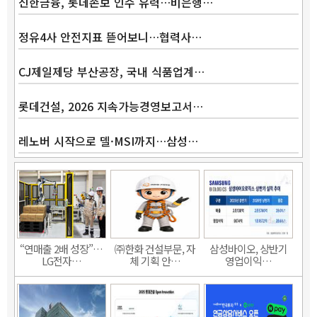
신한금융, 롯데손보 인수 유력…비은행…
정유4사 안전지표 뜯어보니…협력사…
CJ제일제당 부산공장, 국내 식품업계…
롯데건설, 2026 지속가능경영보고서…
레노버 시작으로 델·MSI까지…삼성…
“연매출 2배 성장”…
㈜한화 건설부문, 자
삼성바이오, 상반기
LG전자…
체 기획 안…
영업이익…