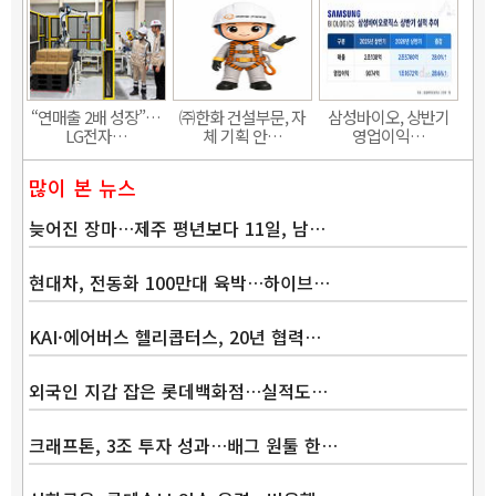
“연매출 2배 성장”…
㈜한화 건설부문, 자
삼성바이오, 상반기
LG전자…
체 기획 안…
영업이익…
많이 본 뉴스
늦어진 장마…제주 평년보다 11일, 남…
현대차, 전동화 100만대 육박…하이브…
KAI·에어버스 헬리콥터스, 20년 협력…
외국인 지갑 잡은 롯데백화점…실적도…
크래프톤, 3조 투자 성과…배그 원툴 한…