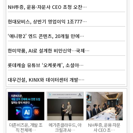
NH투증, 운용·자문사 CEO 초청 오찬…
현대모비스, 상반기 영업이익 1조777…
‘애니팡2’ 엔드 콘텐츠, 20개월 만에…
한미약품, AI로 설계한 비만신약…국제…
롯데캐슬 유튜브 ‘오케롯캐’, 소셜아…
대우건설, KINX와 데이터센터 개발·…
Band
더존비즈온, 개발 조
메가존클라우드, 아
NH투증, 운용·자문
직 전체에…
크릴과 AI…
사 CEO 초…