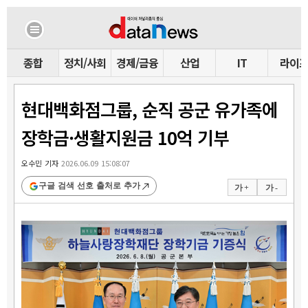
종합
정치/사회
경제/금융
산업
IT
라이
현대백화점그룹, 순직 공군 유가족에
장학금·생활지원금 10억 기부
오수민 기자
2026.06.09 15:08:07
구글 검색 선호 출처로 추가
가 +
가 -