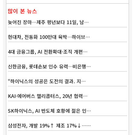
많이 본 뉴스
늦어진 장마…제주 평년보다 11일, 남…
현대차, 전동화 100만대 육박…하이브…
4대 금융그룹, AI 전환확대·조직 개편…
신한금융, 롯데손보 인수 유력…비은행…
“하이닉스의 성공은 도전의 결과. 지…
KAI·에어버스 헬리콥터스, 20년 협력…
SK하이닉스, AI 반도체 호황에 젊은 인…
삼성전자, 개발 19%↑ 제조 17%↓……