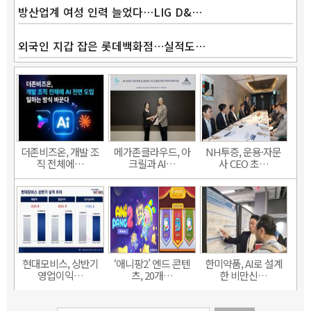
방산업계 여성 인력 늘었다…LIG D&…
외국인 지갑 잡은 롯데백화점…실적도…
더존비즈온, 개발 조
메가존클라우드, 아
NH투증, 운용·자문
직 전체에…
크릴과 AI…
사 CEO 초…
현대모비스, 상반기
‘애니팡2’ 엔드 콘텐
한미약품, AI로 설계
영업이익…
츠, 20개…
한 비만신…