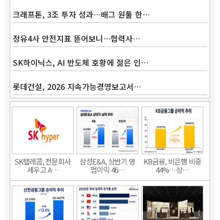
크래프톤, 3조 투자 성과…배그 원툴 한…
정유4사 안전지표 뜯어보니…협력사…
SK하이닉스, AI 반도체 호황에 젊은 인…
롯데건설, 2026 지속가능경영보고서…
SK텔레콤, 전문회사
삼성E&A, 상반기 영
KB금융, 비은행 비중
세우고 A…
업이익 46…
44%…상…