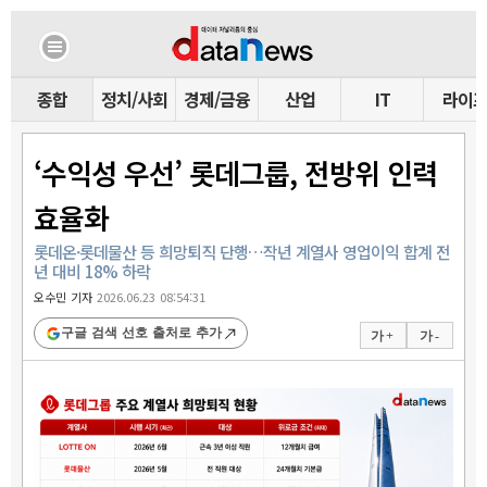
종합
정치/사회
경제/금융
산업
IT
라이
‘수익성 우선’ 롯데그룹, 전방위 인력
효율화
롯데온·롯데물산 등 희망퇴직 단행…작년 계열사 영업이익 합계 전
년 대비 18% 하락
오수민 기자
2026.06.23 08:54:31
구글 검색 선호 출처로 추가
가 +
가 -