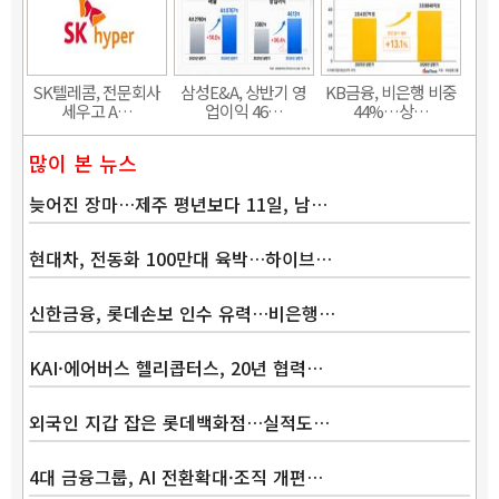
SK텔레콤, 전문회사
삼성E&A, 상반기 영
KB금융, 비은행 비중
세우고 A…
업이익 46…
44%…상…
많이 본 뉴스
늦어진 장마…제주 평년보다 11일, 남…
현대차, 전동화 100만대 육박…하이브…
신한금융, 롯데손보 인수 유력…비은행…
KAI·에어버스 헬리콥터스, 20년 협력…
외국인 지갑 잡은 롯데백화점…실적도…
4대 금융그룹, AI 전환확대·조직 개편…