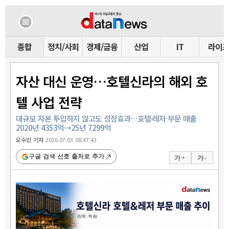
종합
정치/사회
경제/금융
산업
IT
라이
자산 대신 운영…호텔신라의 해외 호
텔 사업 전략
대규모 자본 투입하지 않고도 성장효과…호텔·레저 부문 매출
2020년 4353억→25년 7299억
오수민 기자
2026.07.03 08:47:43
구글 검색 선호 출처로 추가
가 +
가 -