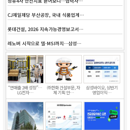
정유4사 안전지표 뜯어보니…협력사…
CJ제일제당 부산공장, 국내 식품업계…
롯데건설, 2026 지속가능경영보고서…
레노버 시작으로 델·MSI까지…삼성…
“연매출 2배 성장”…
㈜한화 건설부문, 자
삼성바이오, 상반기
LG전자…
체 기획 안…
영업이익…