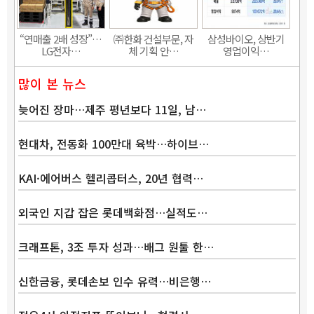
“연매출 2배 성장”…
㈜한화 건설부문, 자
삼성바이오, 상반기
LG전자…
체 기획 안…
영업이익…
많이 본 뉴스
늦어진 장마…제주 평년보다 11일, 남…
현대차, 전동화 100만대 육박…하이브…
KAI·에어버스 헬리콥터스, 20년 협력…
외국인 지갑 잡은 롯데백화점…실적도…
크래프톤, 3조 투자 성과…배그 원툴 한…
신한금융, 롯데손보 인수 유력…비은행…