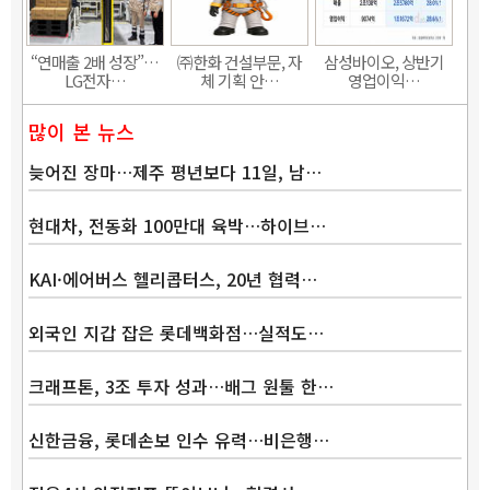
“연매출 2배 성장”…
㈜한화 건설부문, 자
삼성바이오, 상반기
LG전자…
체 기획 안…
영업이익…
많이 본 뉴스
늦어진 장마…제주 평년보다 11일, 남…
현대차, 전동화 100만대 육박…하이브…
KAI·에어버스 헬리콥터스, 20년 협력…
외국인 지갑 잡은 롯데백화점…실적도…
크래프톤, 3조 투자 성과…배그 원툴 한…
신한금융, 롯데손보 인수 유력…비은행…