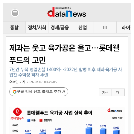
종합
정치/사회
경제/금융
산업
IT
라이
제과는 웃고 육가공은 울고…롯데웰
푸드의 고민
7년간 누적 영업손실 1400억…2022년 합병 이후 제과·육가공 사
업간 수익성 격차 뚜렷
오수민 기자
2026.07.07 08:49:05
구글 검색 선호 출처로 추가
가 +
가 -