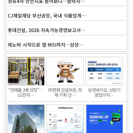
정유4사 안전지표 뜯어보니…협력사…
CJ제일제당 부산공장, 국내 식품업계…
롯데건설, 2026 지속가능경영보고서…
레노버 시작으로 델·MSI까지…삼성…
“연매출 2배 성장”…
㈜한화 건설부문, 자
삼성바이오, 상반기
LG전자…
체 기획 안…
영업이익…