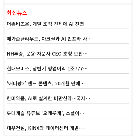
최신뉴스
더존비즈온, 개발 조직 전체에 AI 전면…
메가존클라우드, 아크릴과 AI 인프라 사…
NH투증, 운용·자문사 CEO 초청 오찬…
현대모비스, 상반기 영업이익 1조777…
‘애니팡2’ 엔드 콘텐츠, 20개월 만에…
Band
한미약품, AI로 설계한 비만신약…국제…
롯데캐슬 유튜브 ‘오케롯캐’, 소셜아…
대우건설, KINX와 데이터센터 개발·…