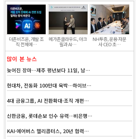
더존비즈온, 개발 조
메가존클라우드, 아크
NH투증, 운용·자문
직 전체에…
릴과 AI…
사 CEO 초…
많이 본 뉴스
늦어진 장마…제주 평년보다 11일, 남…
현대차, 전동화 100만대 육박…하이브…
4대 금융그룹, AI 전환확대·조직 개편…
신한금융, 롯데손보 인수 유력…비은행…
KAI·에어버스 헬리콥터스, 20년 협력…