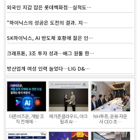
외국인 지갑 잡은 롯데백화점…실적도…
“하이닉스의 성공은 도전의 결과. 지…
SK하이닉스, AI 반도체 호황에 젊은 인…
크래프톤, 3조 투자 성과…배그 원툴 한…
방산업계 여성 인력 늘었다…LIG D&…
더존비즈온, 개발 조
메가존클라우드, 아크
NH투증, 운용·자문
직 전체에…
릴과 AI…
사 CEO 초…