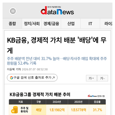
종합
정치/사회
경제/금융
산업
IT
라이
KB금융, 경제적 가치 배분 '배당'에 무
게
주주 배분액 전년 대비 31.7% 늘어…배당·자사주 매입 확대에 주주
환원율 52.4% 기록
이윤혜 기자
2026.07.07 08:52:38
구글 검색 선호 출처로 추가
가 +
가 -