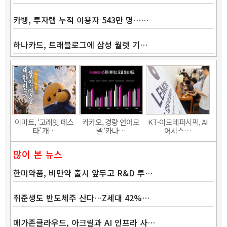
카뱅, 투자탭 누적 이용자 543만 명……
하나카드, 트래블로그에 삼성 월렛 기…
Band
이마트, ‘고래잇 페스
카카오, 경량 언어모
KT-아모레퍼시픽, AI
타’ 개…
델 ‘카나…
어시스…
많이 본 뉴스
한미약품, 비만약 출시 앞두고 R&D 투…
취준생도 반도체주 산다…Z세대 42%…
메가존클라우드, 아크릴과 AI 인프라 사…