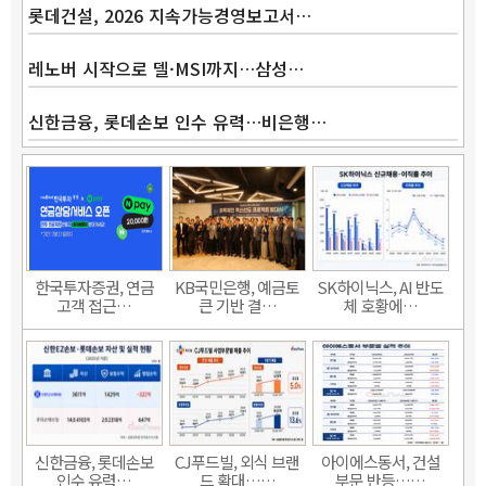
롯데건설, 2026 지속가능경영보고서…
레노버 시작으로 델·MSI까지…삼성…
신한금융, 롯데손보 인수 유력…비은행…
한국투자증권, 연금
KB국민은행, 예금토
SK하이닉스, AI 반도
고객 접근…
큰 기반 결…
체 호황에…
신한금융, 롯데손보
CJ푸드빌, 외식 브랜
아이에스동서, 건설
인수 유력…
드 확대……
부문 반등……