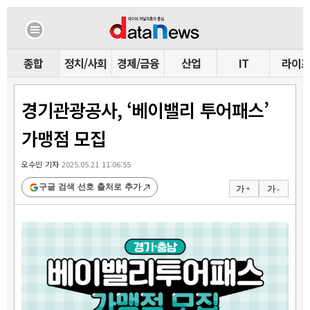
종합
정치/사회
경제/금융
산업
IT
라이
경기관광공사, ‘베이밸리 투어패스’
가맹점 모집
오수민 기자
2025.05.21 11:06:55
구글 검색 선호 출처로 추가
가 +
가 -