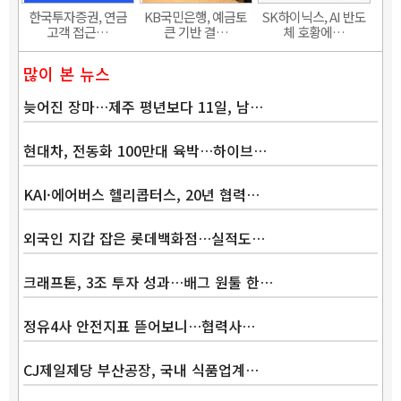
한국투자증권, 연금
KB국민은행, 예금토
SK하이닉스, AI 반도
고객 접근…
큰 기반 결…
체 호황에…
많이 본 뉴스
늦어진 장마…제주 평년보다 11일, 남…
현대차, 전동화 100만대 육박…하이브…
KAI·에어버스 헬리콥터스, 20년 협력…
외국인 지갑 잡은 롯데백화점…실적도…
크래프톤, 3조 투자 성과…배그 원툴 한…
정유4사 안전지표 뜯어보니…협력사…
CJ제일제당 부산공장, 국내 식품업계…