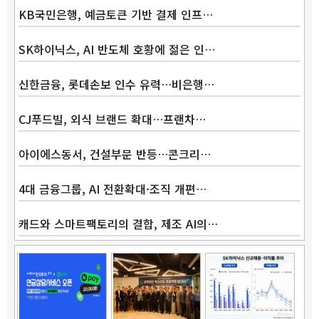
KB국민은행, 예금토큰 기반 결제 인프…
SK하이닉스, AI 반도체 호황에 젊은 인…
신한금융, 롯데손보 인수 유력…비은행…
CJ푸드빌, 외식 브랜드 확대…프랜차…
아이에스동서, 건설부문 반등…콘크리…
4대 금융그룹, AI 전환확대·조직 개편…
캐드와 스마트팩토리의 결합, 제조 AI의…
Band