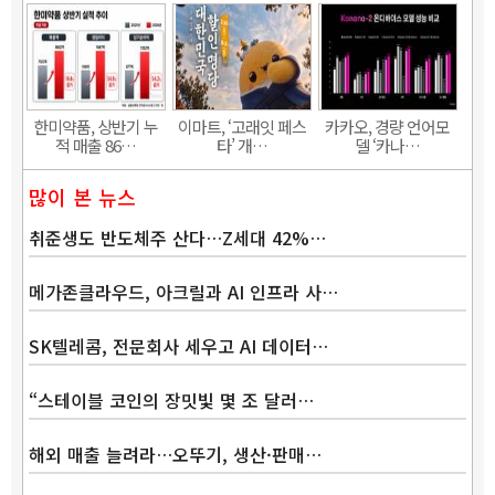
한미약품, 상반기 누
이마트, ‘고래잇 페스
카카오, 경량 언어모
적 매출 86…
타’ 개…
델 ‘카나…
많이 본 뉴스
취준생도 반도체주 산다…Z세대 42%…
메가존클라우드, 아크릴과 AI 인프라 사…
SK텔레콤, 전문회사 세우고 AI 데이터…
“스테이블 코인의 장밋빛 몇 조 달러…
해외 매출 늘려라…오뚜기, 생산·판매…