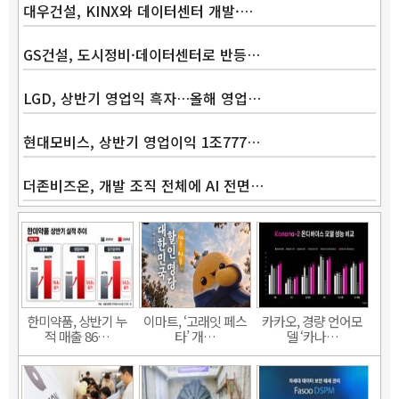
대우건설, KINX와 데이터센터 개발·…
GS건설, 도시정비·데이터센터로 반등…
LGD, 상반기 영업익 흑자…올해 영업…
현대모비스, 상반기 영업이익 1조777…
더존비즈온, 개발 조직 전체에 AI 전면…
한미약품, 상반기 누
이마트, ‘고래잇 페스
카카오, 경량 언어모
적 매출 86…
타’ 개…
델 ‘카나…