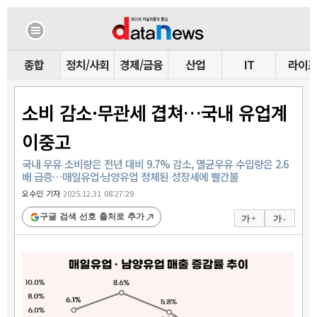
종합
정치/사회
경제/금융
산업
IT
라이
소비 감소·무관세 겹쳐…국내 유업계
이중고
국내 우유 소비량은 전년 대비 9.7% 감소, 멸균우유 수입량은 2.6
배 급증…매일유업·남양유업 정체된 성장세에 빨간불
오수민 기자
2025.12.31 08:27:29
구글 검색 선호 출처로 추가
가 +
가 -