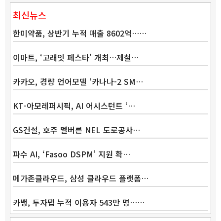
최신뉴스
한미약품, 상반기 누적 매출 8602억……
이마트, ‘고래잇 페스타’ 개최…제철…
카카오, 경량 언어모델 ‘카나나-2 SM…
KT-아모레퍼시픽, AI 어시스턴트 ‘…
GS건설, 호주 멜버른 NEL 도로공사…
파수 AI, ‘Fasoo DSPM’ 지원 확…
메가존클라우드, 삼성 클라우드 플랫폼…
카뱅, 투자탭 누적 이용자 543만 명……
Band