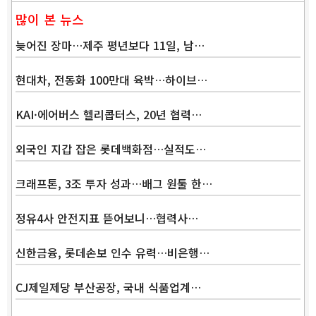
많이 본 뉴스
늦어진 장마…제주 평년보다 11일, 남…
현대차, 전동화 100만대 육박…하이브…
KAI·에어버스 헬리콥터스, 20년 협력…
외국인 지갑 잡은 롯데백화점…실적도…
크래프톤, 3조 투자 성과…배그 원툴 한…
정유4사 안전지표 뜯어보니…협력사…
신한금융, 롯데손보 인수 유력…비은행…
CJ제일제당 부산공장, 국내 식품업계…