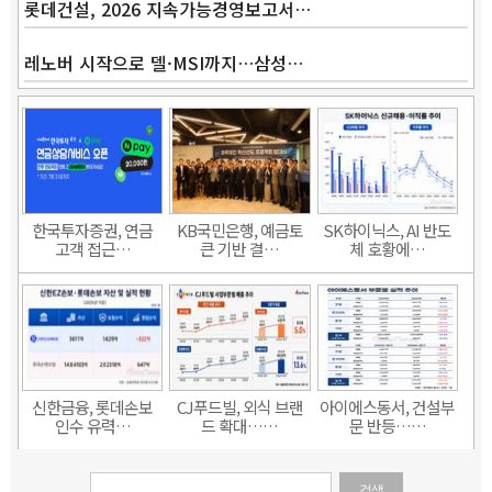
롯데건설, 2026 지속가능경영보고서…
레노버 시작으로 델·MSI까지…삼성…
한국투자증권, 연금
KB국민은행, 예금토
SK하이닉스, AI 반도
고객 접근…
큰 기반 결…
체 호황에…
신한금융, 롯데손보
CJ푸드빌, 외식 브랜
아이에스동서, 건설부
인수 유력…
드 확대……
문 반등……
검색