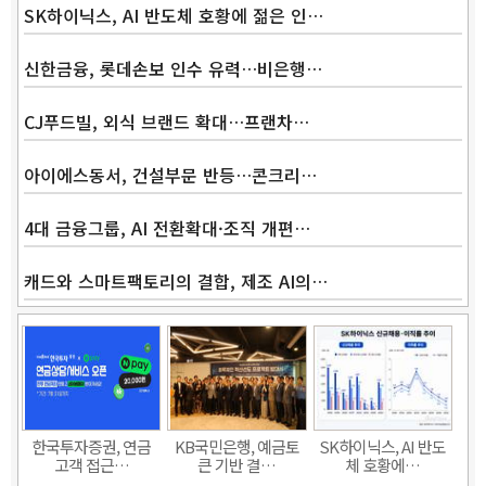
SK하이닉스, AI 반도체 호황에 젊은 인…
신한금융, 롯데손보 인수 유력…비은행…
Band
CJ푸드빌, 외식 브랜드 확대…프랜차…
아이에스동서, 건설부문 반등…콘크리…
4대 금융그룹, AI 전환확대·조직 개편…
캐드와 스마트팩토리의 결합, 제조 AI의…
한국투자증권, 연금
KB국민은행, 예금토
SK하이닉스, AI 반도
고객 접근…
큰 기반 결…
체 호황에…