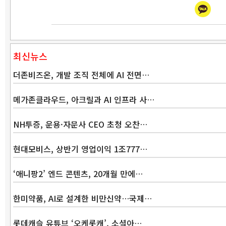
최신뉴스
더존비즈온, 개발 조직 전체에 AI 전면…
메가존클라우드, 아크릴과 AI 인프라 사…
NH투증, 운용·자문사 CEO 초청 오찬…
현대모비스, 상반기 영업이익 1조777…
‘애니팡2’ 엔드 콘텐츠, 20개월 만에…
한미약품, AI로 설계한 비만신약…국제…
롯데캐슬 유튜브 ‘오케롯캐’, 소셜아…