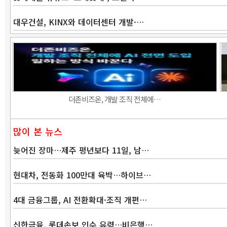
대우건설, KINX와 데이터센터 개발·…
더존비즈온, 개발 조직 전체에…
많이 본 뉴스
늦어진 장마…제주 평년보다 11일, 남…
현대차, 전동화 100만대 육박…하이브…
4대 금융그룹, AI 전환확대·조직 개편…
신한금융, 롯데손보 인수 유력…비은행…