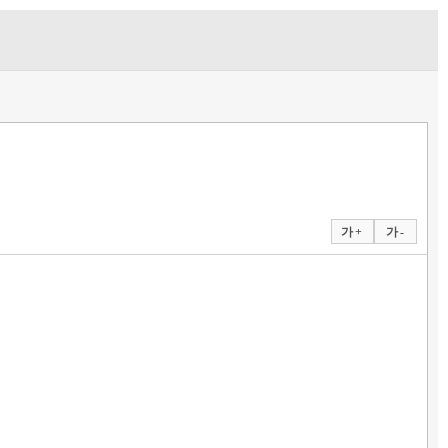
가 +
가 -