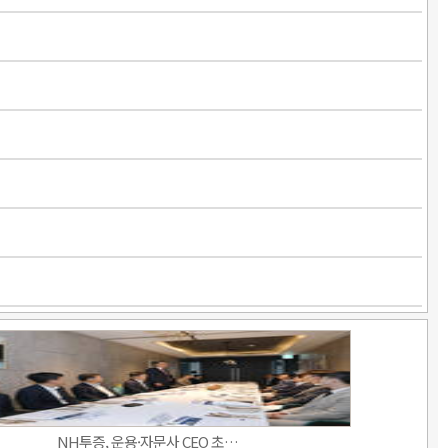
NH투증, 운용·자문사 CEO 초…